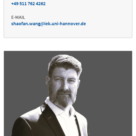
+49 511 762 4262
E-MAIL
shaofan.wang
iek.uni-hannover.de